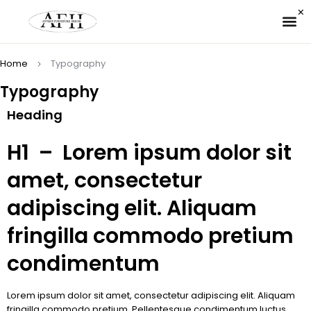
✉ 
Home
Typography
Typography
Heading
H1 – Lorem ipsum dolor sit
amet, consectetur
adipiscing elit. Aliquam
fringilla commodo pretium
condimentum
Lorem ipsum dolor sit amet, consectetur adipiscing elit. Aliquam
fringilla commodo pretium. Pellentesque condimentum luctus