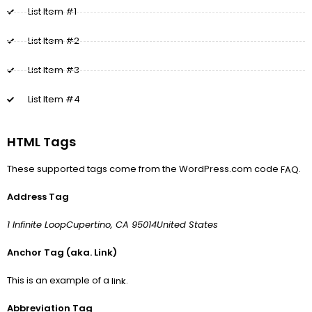
List Item #1
List Item #2
List Item #3
List Item #4
HTML Tags
These supported tags come from the WordPress.com code
.
FAQ
Address Tag
1 Infinite LoopCupertino, CA 95014United States
Anchor Tag (aka. Link)
This is an example of a
.
link
Abbreviation Tag