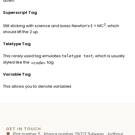
down.
Superscript Tag
2
Still sticking with science and Isaac Newton’s E = MC
, which
should lift the 2 up.
Teletype Tag
This rarely used tag emulates
, which is usually
teletype text
styled like the
tag.
<code>
Variable Tag
This allows you to denote
variables
.
GET IN TOUCH
Plot number 5 , khasra number 297/2 Salawas, Jodhpur