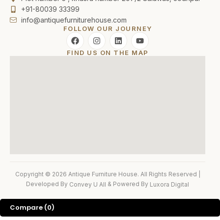
+91-80039 33399
info@antiquefurniturehouse.com
FOLLOW OUR JOURNEY
FIND US ON THE MAP
Copyright © 2026 Antique Furniture House. All Rights Reserved |
Developed By
& Powered By
Convey U All
Luxora Digital
Compare
(0)