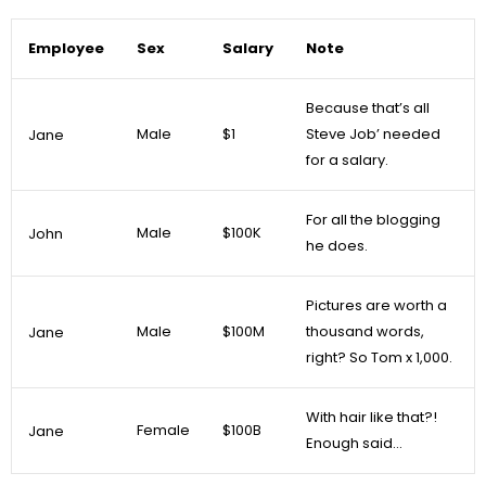
Employee
Sex
Salary
Note
Because that’s all
Male
$1
Steve Job’ needed
Jane
for a salary.
For all the blogging
Male
$100K
John
he does.
Pictures are worth a
Male
$100M
thousand words,
Jane
right? So Tom x 1,000.
With hair like that?!
Female
$100B
Jane
Enough said…