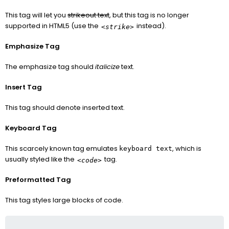
This tag will let you
strikeout text
, but this tag is no longer
supported in HTML5 (use the
instead).
<strike>
Emphasize Tag
The emphasize tag should
italicize
text.
Insert Tag
This tag should denote
inserted
text.
Keyboard Tag
This scarcely known tag emulates
, which is
keyboard text
usually styled like the
tag.
<code>
Preformatted Tag
This tag styles large blocks of code.