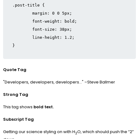
.post-title {

	margin: 0 0 5px;

	font-weight: bold;

	font-size: 38px;

	line-height: 1.2;

}
Quote Tag
Developers, developers, developers…
–Steve Ballmer
Strong Tag
This tag shows
bold
text.
Subscript Tag
Getting our science styling on with H
O, which should push the “2”
2