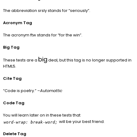
The abbreviation
srsly
stands for “seriously”.
Acronym Tag
The acronym
ftw
stands for “for the win”.
Big Tag
big
These tests are a
deal, but this tag is no longer supported in
HTML5.
Cite Tag
“Code is poetry.” –
Automattic
Code Tag
You will learn later on in these tests that
will be your best friend.
word-wrap: break-word;
Delete Tag